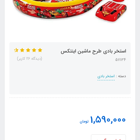
استخر بادی طرح ماشین اینتکس
(دیدگاه 26 کاربر)
57134
دسته :
استخر بادی
1,590,000
تومان