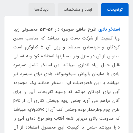
توضیحات
ابعاد و مشخصات
دیدگاه‌ها
استخر بادی
طرح ماهی سرسره دار 53056
محصولی زیبا
وبا کیفیت از شرکت بست وی میباشد که مناسب سنین
کودکان و خردسالان میباشد و وزن آن 5 کیلوگرم است
میتوان از آن در منزل ودر مسافرتها استفاده کرد وبه آسانی
قابل حمل وراه اندازی میباشد این استخر شامل :سرسره
بادی با سایبان ,آبپاش سرخود,وکف بادی برای سرسره نیز
میباشد با این خصوصیات این استخر همانند یک مجموعه
آبی برای کودکان مباشد که وسیله تفریحات آبی را برای
آنان فراهم می آورد جنس رویه وبخش کناری آن از pvc
طرح چرم وطرحدار بوده وجنس کف آن از pvcدولایه میباشد
که مقاومت بالای دربرابر اشعه آفتاب وهر نوع دمای آبی را
دارا میباشد جنس با کیفیت این محصول استفاده از آن