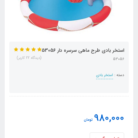
استخر بادی طرح ماهی سرسره دار 53056
(دیدگاه 22 کاربر)
53056
دسته :
استخر بادی
980,000
تومان