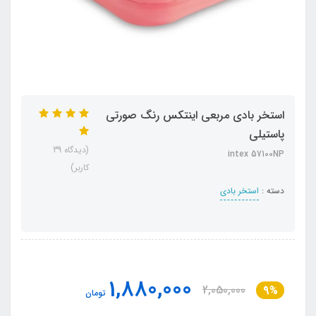
استخر بادی مربعی اینتکس رنگ صورتی
پاستیلی
(دیدگاه 39
intex 57100NP
کاربر)
دسته :
استخر بادی
1,880,000
2,050,000
9%
تومان