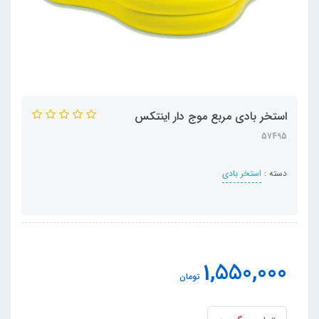
استخر بادی مربع موج دار اینتکس
57495
دسته :
استخر بادی
1,550,000
تومان