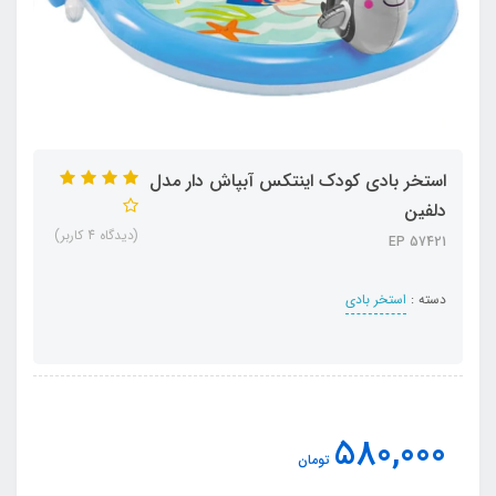
استخر بادی کودک اینتکس آبپاش دار مدل
دلفین
(دیدگاه 4 کاربر)
57421 EP
دسته :
استخر بادی
580,000
تومان