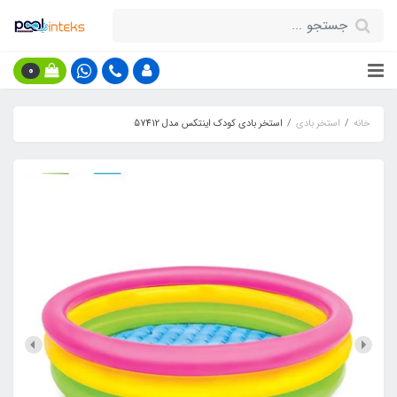
0
خانه
استخر بادی
استخر بادی کودک اینتکس مدل 57412