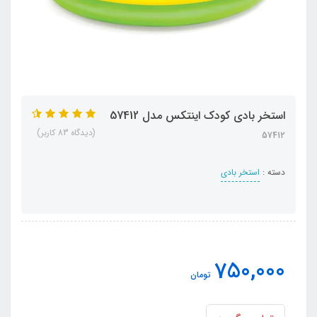
استخر بادی کودک اینتکس مدل 57412
(دیدگاه 83 کاربر)
57412
دسته :
استخر بادی
750,000
تومان