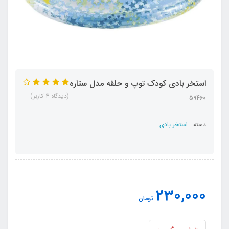
استخر بادی کودک توپ و حلقه مدل ستاره
(دیدگاه 4 کاربر)
59460
دسته :
استخر بادی
230,000
تومان