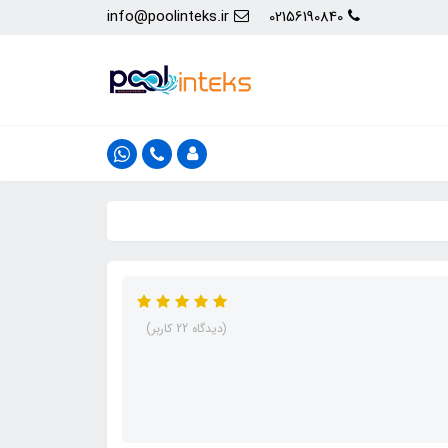
info@poolinteks.ir
02156190840
(دیدگاه 22 کاربر)