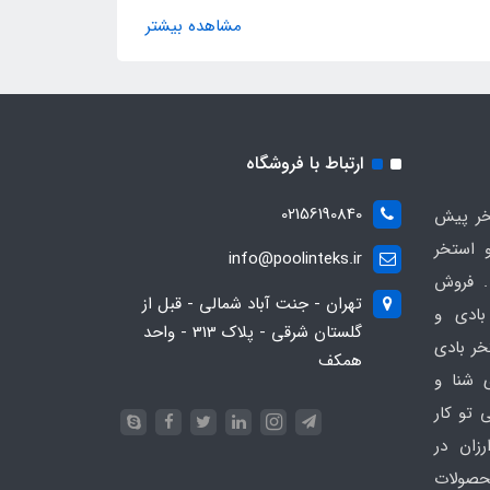
مشاهده بیشتر
ارتباط با فروشگاه
02156190840
ر پیش
 استخر
info@poolinteks.ir
 فروش
تهران - جنت آباد شمالی - قبل از
بادی و
گلستان شرقی - پلاک 313 - واحد
خر بادی
همکف
ی شنا و
 تو کار
زان در
 poolinteks.ir ، محصولات