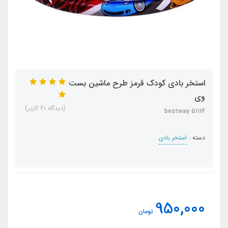
استخر بادی کودک قرمز طرح ماشین بست
وی
(دیدگاه 20 کاربر)
bestway 51114
دسته :
استخر بادی
950,000
تومان