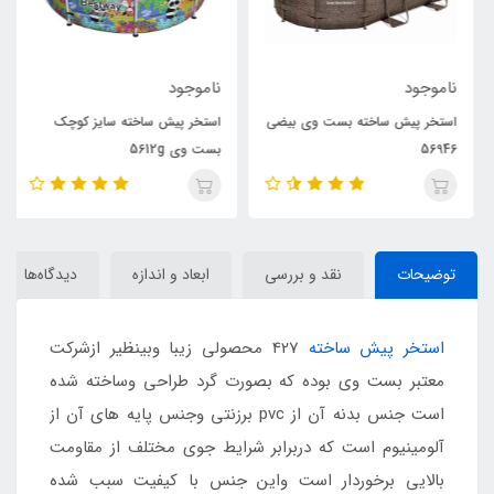
ناموجود
ناموجود
استخر پیش ساخته بست وی بیضی
استخر پیش ساخته سایز کوچک
56946
بست وی 5612g
توضیحات
نقد و بررسی
ابعاد و اندازه
دیدگاه‌ها
استخر پیش ساخته
427 محصولی زیبا وبینظیر ازشرکت
معتبر بست وی بوده که بصورت گرد طراحی وساخته شده
است جنس بدنه آن از pvc برزنتی وجنس پایه های آن از
آلومینیوم است که دربرابر شرایط جوی مختلف از مقاومت
بالایی برخوردار است واین جنس با کیفیت سبب شده