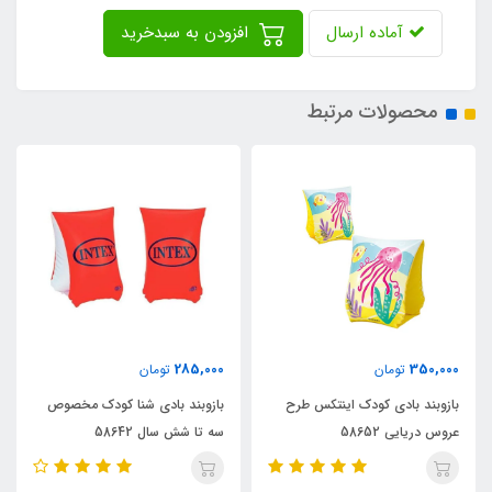
آماده ارسال
افزودن به سبدخرید
محصولات مرتبط
295,000
285,000
تومان
تومان
بازوبند بادی شنا کودک مخصوص
بازوبند بادی شنا 6 تا 12 سال کودک
سه تا شش سال 58642
58641