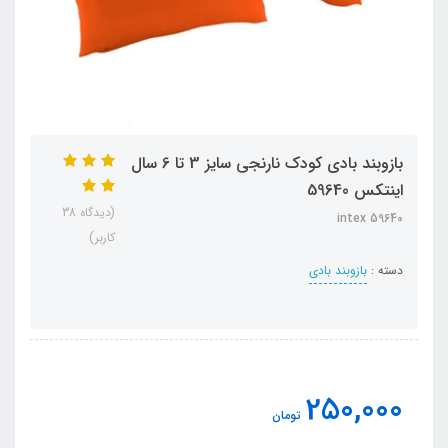
بازوبند بادی کودک نارنجی سایز 3 تا 6 سال
اینتکس 59640
(دیدگاه 38
intex 59640
کاربر)
دسته :
بازوبند بادی
250,000
تومان