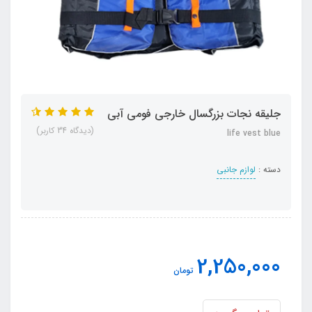
جلیقه نجات بزرگسال خارجی فومی آبی
(دیدگاه 34 کاربر)
life vest blue
دسته :
لوازم جانبی
2,250,000
تومان