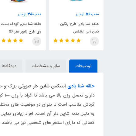
465,000
350,000
ان
تومان
تومان
ی طرح رنگین
حلقه شنا بادی کودک بست
حلقه شنا بادی شفاف نارن
نتکس
وی طرح زنبور قطر 56
اینتکس قطر 76
توضیحات
سایز و مشخصات
دیدگاه‌ها
حلقه شنا بادی
اینتکس شاین دار صورتی
بزرگ و جا
دارا
گردش مناسب است تا بتوان در موقعیت های مختلف از
به دلیل بدنه شاین دار آن است. افراد زیادی تمایل
کسانی که دارای استخر های شخصی نیز می باشند می 