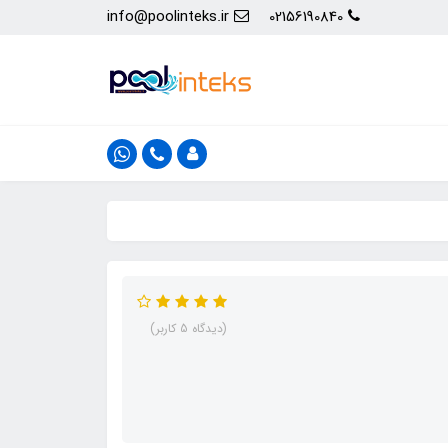
info@poolinteks.ir
02156190840
(دیدگاه 5 کاربر)