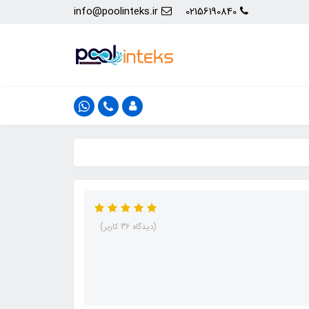
info@poolinteks.ir
02156190840
(دیدگاه 36 کاربر)