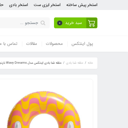
استخر پیش ساخته
استخر ایزی ست
استخر بادی
حل
سبد خرید
0
پول اینتکس
محصولات
مقالات
تماس با ما
خانه
حلقه شنا بادی
حلقه شنا بادی اینتکس مدل Wavy Dreams نارنجی 59256