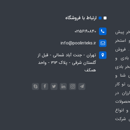
ارتباط با فروشگاه
02156190840
ر پیش
 استخر
info@poolinteks.ir
 فروش
تهران - جنت آباد شمالی - قبل از
بادی و
گلستان شرقی - پلاک 313 - واحد
خر بادی
همکف
ی شنا و
 تو کار
زان در
 poolinteks.ir ، محصولات
و انواع
ن شرکت