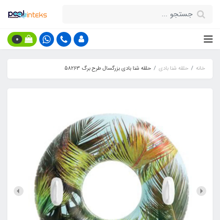
0
خانه
حلقه شنا بادی
حلقه شنا بادی بزرگسال طرح برگ 58263