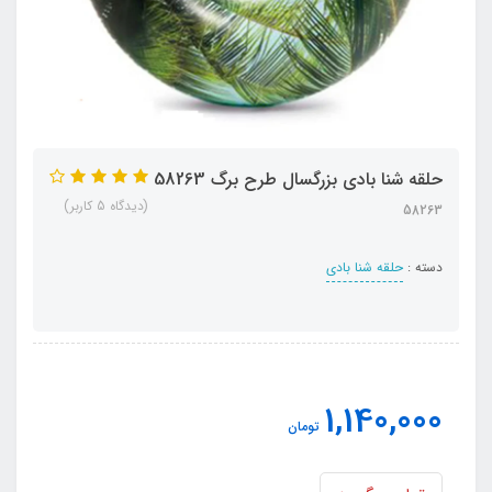
حلقه شنا بادی بزرگسال طرح برگ 58263
(دیدگاه 5 کاربر)
58263
دسته :
حلقه شنا بادی
1,140,000
تومان