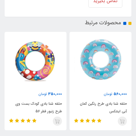
تماس بگیرید
محصولات مرتبط
465,000
350,000
تومان
تومان
 رنگین کمان
حلقه شنا بادی کودک بست وی
حلقه شنا بادی شفاف نا
طرح زنبور قطر 56
اینتکس قطر 76