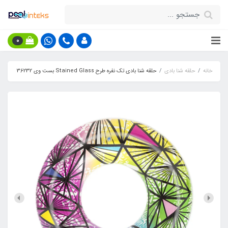
0
خانه
حلقه شنا بادی
حلقه شنا بادی تک نفره طرح Stained Glass بست وی 36232