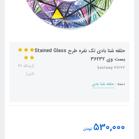
حلقه شنا بادی تک نفره طرح Stained Glass
بست وی 36232
(دیدگاه 36
bestway 36232
کاربر)
دسته :
حلقه شنا بادی
530,000
تومان