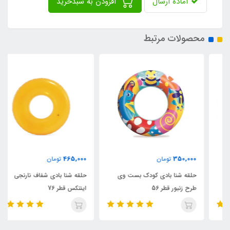
آماده ارسال
افزودن به سبدخرید
محصولات مرتبط
465,000
350,000
تومان
تومان
حلقه شنا بادی کودک بست وی
حلقه شنا بادی شفاف نارنجی
طرح زنبور قطر 56
اینتکس قطر 76