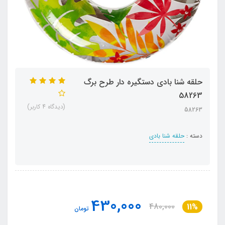
حلقه شنا بادی دستگیره دار طرح برگ
58263
(دیدگاه 4 کاربر)
58263
دسته :
حلقه شنا بادی
430,000
480,000
11%
تومان