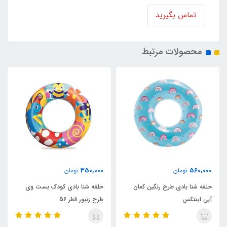
تماس بگیرید
محصولات مرتبط
465,000
350,000
تومان
تومان
حلقه شنا بادی کودک بست وی
حلقه شنا بادی شفاف نارنجی
طرح زنبور قطر 56
اینتکس قطر 76