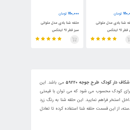
310,000
550,000
710,
تومان
تومان
تومان
ه شنا بادی مدل ملوانی
حلقه شنا بادی کودک قطر 70
ر 91 اینتکس
طرح سوپر ماریو
طرح ستاره دریای
کاف دار کودک طرح جوجه 59220
می باشد. این
ز برای کودک محسوب می شود که می توان با قیمتی
ل استخر فراهم نمایید. این حلقه شنا به رنگ زرد
ه، از این قسمت حلقه شنا استفاده کرده تا تعادل