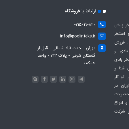
ارتباط با فروشگاه
02156190840
ر پیش
 استخر
info@poolinteks.ir
 فروش
تهران - جنت آباد شمالی - قبل از
بادی و
گلستان شرقی - پلاک 313 - واحد
خر بادی
همکف
ی شنا و
 تو کار
زان در
 poolinteks.ir ، محصولات
و انواع
ن شرکت