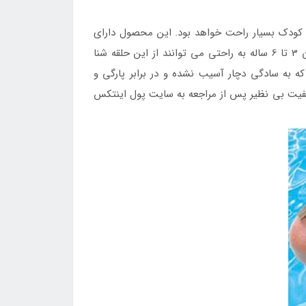
مر کودک بسیار راحت خواهد بود. این محصول دارای
رنگ زیبا و شادی است که هم برای دختران و هم برای پسران مناسب می باشد. با توجه به قطر و ابعاد این محصول کودکان 3 تا 6 ساله به راحتی می توانند از این حلقه شنا
ه به سادگی دچار آسیب نشده و در برابر پارگی و
تهیه حلقه شنا بادی شکاف دار کودک طرح جوجه 59220 با قیمتی ارزان و کیفیت بی نظیر پس از مراجعه به سایت پول اینتکس