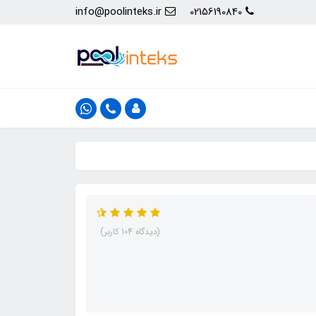
info@poolinteks.ir
02156190840
(دیدگاه 104 کاربر)