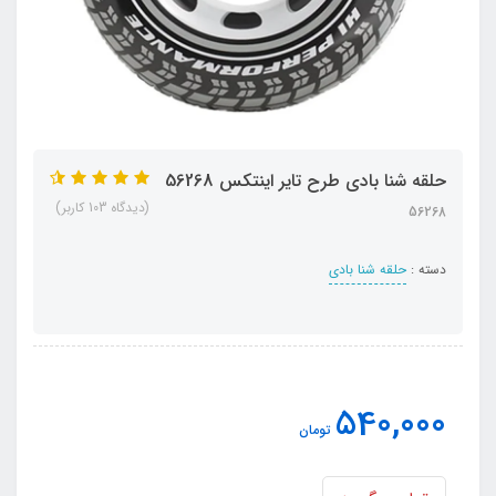
حلقه شنا بادی طرح تایر اینتکس 56268
(دیدگاه 103 کاربر)
56268
دسته :
حلقه شنا بادی
540,000
تومان