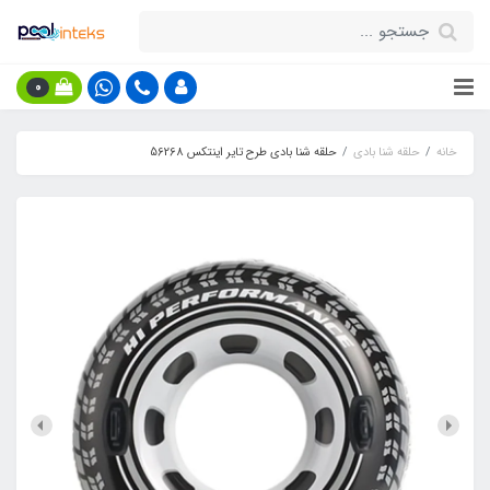
0
خانه
حلقه شنا بادی
حلقه شنا بادی طرح تایر اینتکس 56268