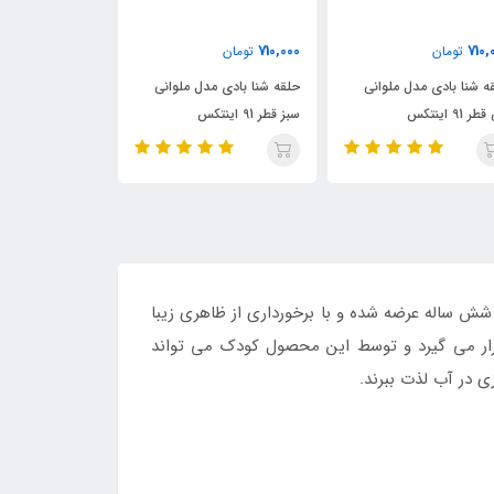
310,000
550,000
710,000
تومان
تومان
ت
حلقه شنا بادی مدل ملوانی
حلقه شنا بادی کودک قطر 70
سبز قطر 91 اینتکس
طرح سوپر ماریو
طرح ستار
ودکان سه تا شش ساله عرضه شده و با برخورداری از ظاهری زیبا
 قرار می گیرد و توسط این محصول کودک می تواند
ی در آب لذت ببرند.