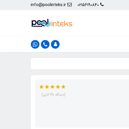
info@poolinteks.ir
02156190840
(دیدگاه 38 کاربر)