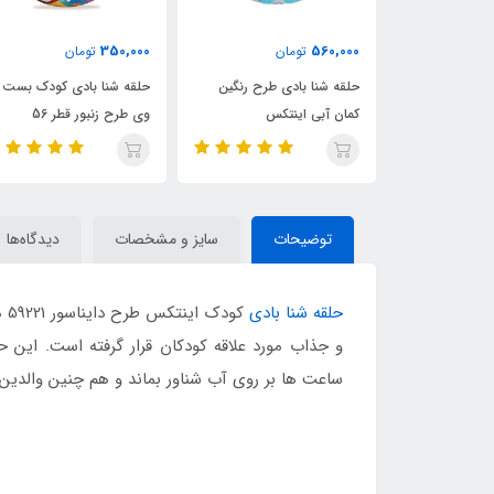
465,000
350,000
56
تومان
تومان
تومان
نا بادی طرح رنگین
حلقه شنا بادی کودک بست
حلقه شنا بادی شفاف
بی اینتکس
وی طرح زنبور قطر 56
اینتکس قطر 76
توضیحات
سایز و مشخصات
دیدگاه‌ها
حلقه شنا بادی
کو
و جذاب مورد علاقه کودکان قرار گرفته است. این 
ساعت ها بر روی آب شناور بماند و هم چنین والدین می