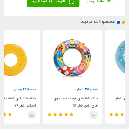
آماده ارسال
افزودن به سبدخرید
محصولات مرتبط
465,000
350,000
تومان
تومان
حلقه شنا بادی کودک بست وی
حلقه شنا بادی شفاف نارنجی
طرح زنبور قطر 56
اینتکس قطر 76