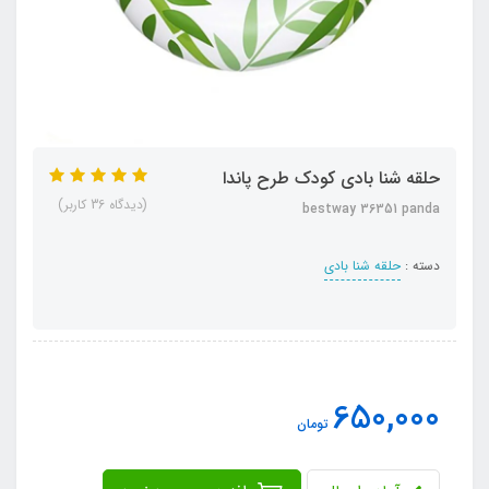
حلقه شنا بادی کودک طرح پاندا
(دیدگاه 36 کاربر)
bestway 36351 panda
دسته :
حلقه شنا بادی
650,000
تومان