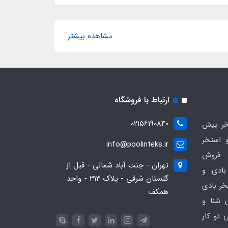
مشاهده بیشتر
ارتباط با فروشگاه
02156190840
ر پیش
 استخر
info@poolinteks.ir
 فروش
تهران - جنت آباد شمالی - قبل از
بادی و
گلستان شرقی - پلاک 313 - واحد
خر بادی
همکف
ی شنا و
 تو کار