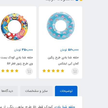
465,000
350,000
ن
تومان
تومان
 طرح رنگین
حلقه شنا بادی کودک بست
حلقه شنا بادی شفاف نارنجی
تکس
وی طرح زنبور قطر 56
اینتکس قطر 76
توضیحات
سایز و مشخصات
دیدگاه‌ها
حلقه شنا بادی
کودک قطر 51 طرح ماهی 