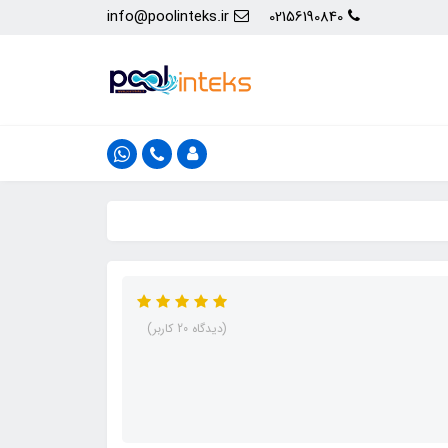
info@poolinteks.ir
02156190840
(دیدگاه 20 کاربر)