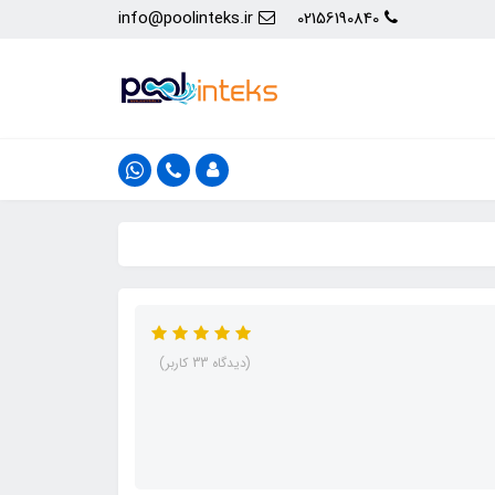
info@poolinteks.ir
02156190840
(دیدگاه 33 کاربر)