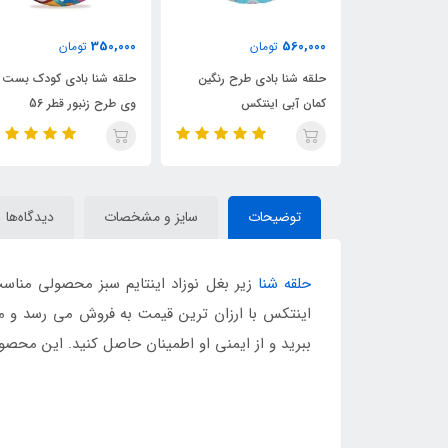
465,000
350,000
560,0
تومان
تومان
تومان
قه شنا بادی طرح رنگین
حلقه شنا بادی کودک بست
حلقه شنا بادی 
ان آبی اینتکس
وی طرح زنبور قطر 56
اینتکس قطر 76
توضیحات
سایز و مشخصات
دیدگاه‌ها
حلقه شنا
زیر بغل نوزاد اینتایم سبز محصولی منا
اینتکس با ارزان ترین قیمت به فروش می رسد و م
ببرید و از ایمنی او اطمینان حاصل کنید. این محصو