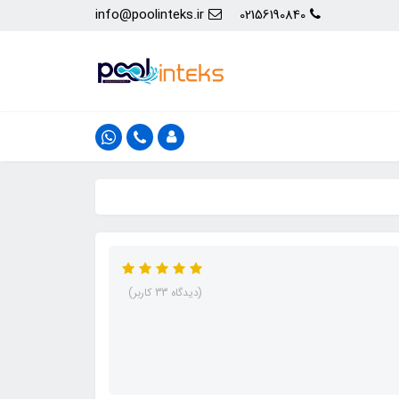
info@poolinteks.ir
02156190840
(دیدگاه 33 کاربر)