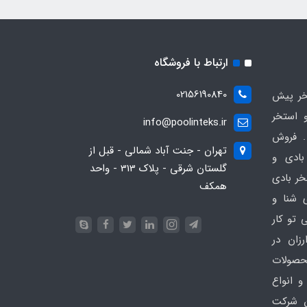
ارتباط با فروشگاه
02156190840
ر پیش
 استخر
info@poolinteks.ir
 فروش
تهران - جنت آباد شمالی - قبل از
بادی و
گلستان شرقی - پلاک 313 - واحد
خر بادی
همکف
ی شنا و
 تو کار
زان در
 poolinteks.ir ، محصولات
و انواع
ن شرکت