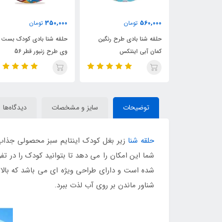
465,000
350,000
ن
تومان
تومان
 طرح رنگین
حلقه شنا بادی کودک بست
حلقه شنا بادی شفاف نارنجی
تکس
وی طرح زنبور قطر 56
اینتکس قطر 76
توضیحات
سایز و مشخصات
دیدگاه‌ها
حلقه شنا
زیر بغل کودک اینتایم سبز محصولی جذاب 
شما این امکان را می دهد تا بتوانید کودک را در تف
شده است و دارای طراحی ویژه ای می باشد که بالاتر
شناور ماندن بر روی آب لذت ببرد.