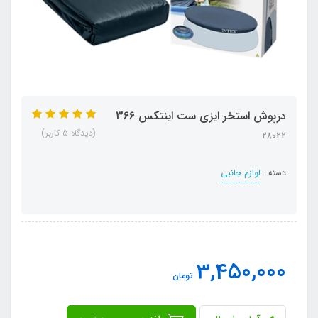
درپوش استخر ایزی ست اینتکس 366
(دیدگاه 5 کاربر)
28022
دسته :
لوازم جانبی
3,450,000
تومان