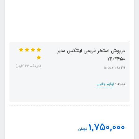
درپوش استخر فریمی اینتکس سایز
450*220
(دیدگاه 36 کاربر)
intex 28039
دسته :
لوازم جانبی
1,750,000
تومان