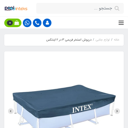
0
خانه
لوازم جانبی
درپوش استخر فریمی 3 در 2 اینتکس