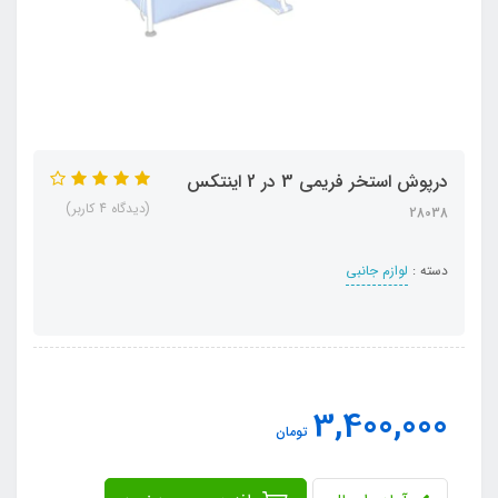
درپوش استخر فریمی 3 در 2 اینتکس
(دیدگاه 4 کاربر)
28038
دسته :
لوازم جانبی
3,400,000
تومان