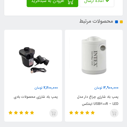
آماده ارسال
افزودن به سبدخرید
محصولات مرتبط
2,200,000
3,900,000
تومان
تومان
پمپ باد شارژی چراغ دار مدل
پمپ باد شارژی محصولات بادی
USB200R – LED اینتکس