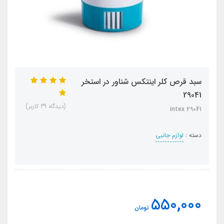
سبد قرص کلر اینتکس شناور در استخر
29041
(دیدگاه 39 کاربر)
intex 29041
دسته :
لوازم جانبی
550,000
تومان