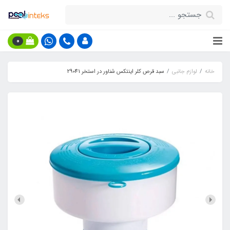
0
خانه
لوازم جانبی
سبد قرص کلر اینتکس شناور در استخر 29041