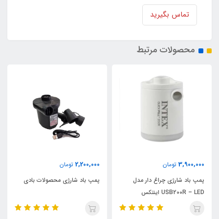
تماس بگیرید
محصولات مرتبط
9,900,000
2,200,000
تومان
تومان
دار مدل
پمپ باد شارژی محصولات بادی
پمپ تصفیه آب فیلتری ج
C330 اینتکس