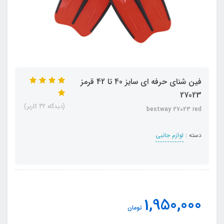
فین شنای حرفه ای سایز 40 تا 42 قرمز
27023
(دیدگاه 32 کاربر)
bestway 27023 red
دسته :
لوازم جانبی
1,950,000
تومان