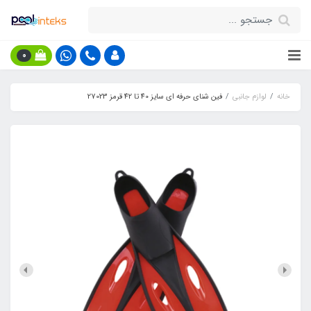
0
خانه
لوازم جانبی
فین شنای حرفه ای سایز 40 تا 42 قرمز 27023