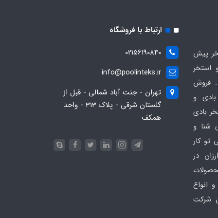
ارتباط با فروشگاه
02156190840
ر پیش
 استخر
info@poolinteks.ir
 فروش
تهران - جنت آباد شمالی - قبل از
بادی و
گلستان شرقی - پلاک 313 - واحد
خر بادی
همکف
ی شنا و
 تو کار
زان در
 poolinteks.ir ، محصولات
و انواع
ن شرکت