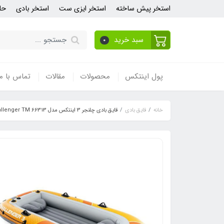
استخر پیش ساخته
استخر ایزی ست
استخر بادی
حل
سبد خرید
0
پول اینتکس
محصولات
مقالات
تماس با ما
خانه
قایق بادی
قایق بادی چلنجر 3 اینتکس مدل challenger TM 66313