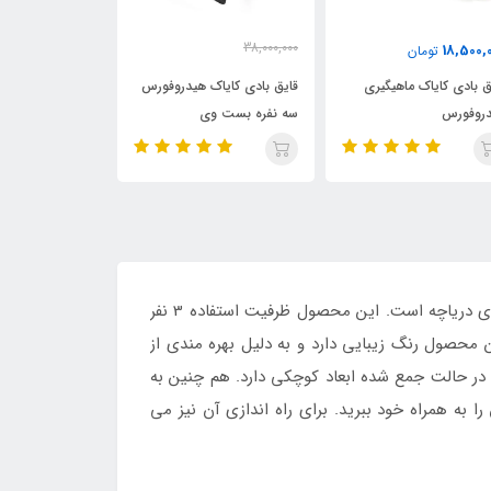
23,000,000
38,000,00
12,980,000
14,000,000
تومان
20,950,000
35,950,00
تومان
تو
ایق بادی کایاک هیدروفورس
قایق بادی کایاک هیدروفورس
ه نفره بست وی
تک نفره بست وی با پارو
اینتکس
چلنجر 3 اینتکس مدل challenger TM 66313 محصولی تفریحی و بی نظیر برای استفاده ماهیگیری و گردش بر روی دریاچه است. این محصول ظرفیت استفاده 3 نفر
ین محصول رنگ زیبایی دارد و به دلیل بهره مندی از
 در حالت جمع شده ابعاد کوچکی دارد. هم چنین به
ا به همراه خود ببرید. برای راه اندازی آن نیز می