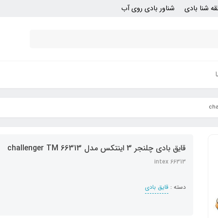
قه شنا بادی
شناور بادی روی آب
قایق بادی چلنجر 3 اینتکس مدل challenger TM 66313
intex 66313
دسته :
قایق بادی