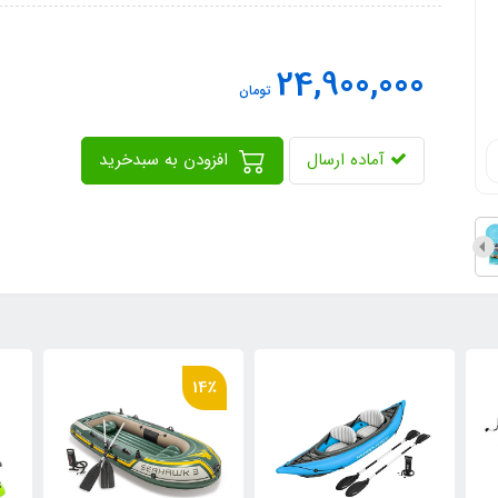
24,900,000
تومان
آماده ارسال
افزودن به سبدخرید
14٪