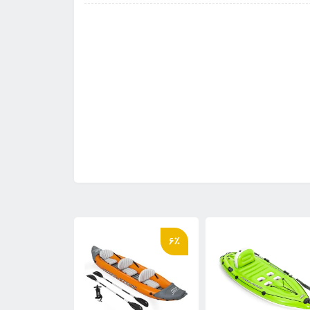
9٪
8٪
6٪