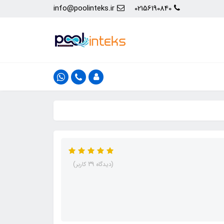
info@poolinteks.ir
02156190840
(دیدگاه 39 کاربر)