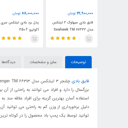
29,900,000
88,000,000
تومان
تومان
تومان
قایق بادی سیهاوک 2 اینتکس
پدل برد بادی اینتکس سری
قایق بادی بست وی دونفر
آکواپرو 350T
کایاک مدل Cove Champion
توضیحات
سایز و مشخصات
دیدگاه‌ها
قایق بادی
بزرگسال را دارد و افراد می توانند به راحتی از آن
استفاده آسان بهترین گزینه برای افراد علاقه مند
دلیل برخورداری از وزن کم به راحتی می توانید آن ر
توانید توسط یک پمپ باد محصول را در کوتاه ترین ز