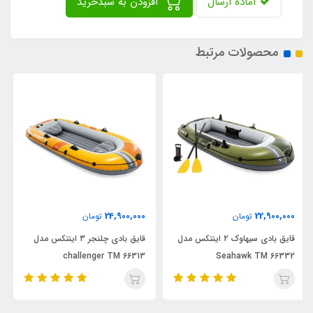
آماده ارسال
افزودن به سبدخرید
محصولات مرتبط
88,000,000
24,900,000
تومان
تومان
قایق بادی چلنجر 3 اینتکس مدل
پدل برد بادی اینتکس سری آکواپرو
350T
challenger TM 66313