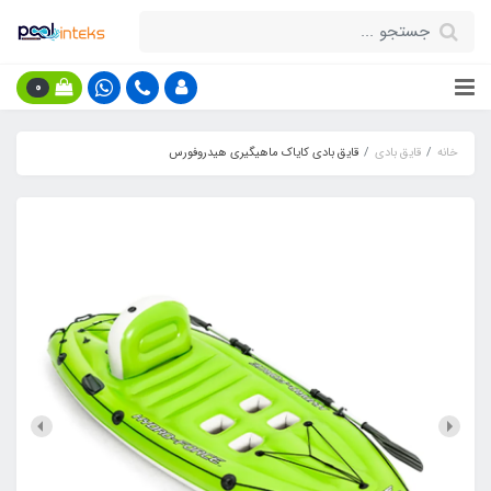
0
خانه
قایق بادی
قایق بادی کایاک ماهیگیری هیدروفورس