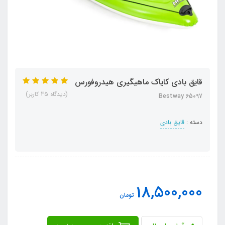
قایق بادی کایاک ماهیگیری هیدروفورس
(دیدگاه 35 کاربر)
Bestway 65097
دسته :
قایق بادی
18,500,000
تومان