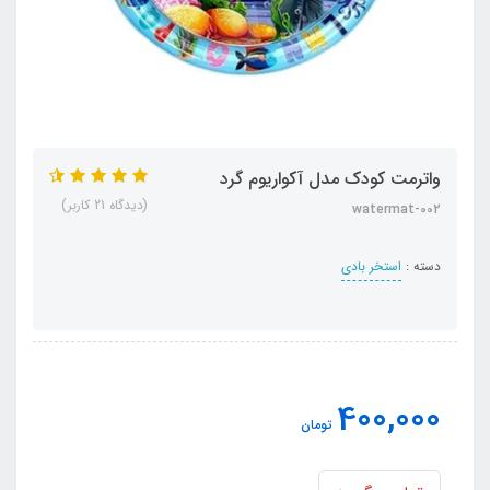
واترمت کودک مدل آکواریوم گرد
(دیدگاه 21 کاربر)
watermat-002
دسته :
استخر بادی
400,000
تومان