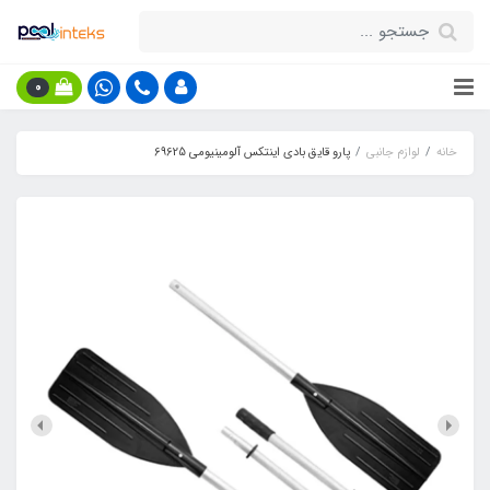
0
خانه
لوازم جانبی
پارو قایق بادی اینتکس آلومینیومی 69625