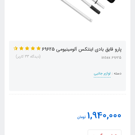
پارو قایق بادی اینتکس آلومینیومی 69625
(دیدگاه 33 کاربر)
intex 69625
دسته :
لوازم جانبی
1,940,000
تومان