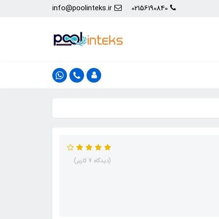
info@poolinteks.ir
02156190840
(دیدگاه 7 کاربر)