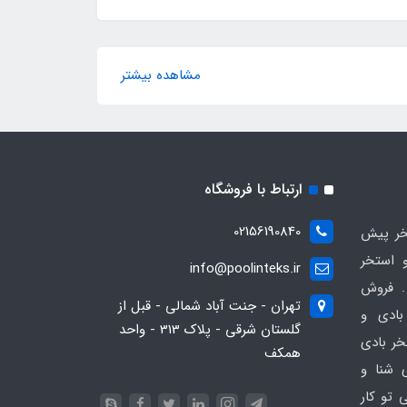
مشاهده بیشتر
ارتباط با فروشگاه
02156190840
ر پیش
 استخر
info@poolinteks.ir
 فروش
تهران - جنت آباد شمالی - قبل از
بادی و
گلستان شرقی - پلاک 313 - واحد
خر بادی
همکف
ی شنا و
 تو کار