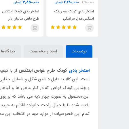
2,180,000
3,850,000
2,280,000
2
تومان
تومان
3,400,000
ادی کودک سه رینگ
استخر بادی کودک اینتکس
استخر بادی سه رینگ
مدل سرامیکی
طرح ماهی سایبان دار
اینتکس طرح جدید قطر 7
توضیحات
ابعاد و مشخصات
دیدگاه‌ها
استخر بادی
کودک طرح غواص اینتکس
از با کیفی
است. این کالا به دلیل داشتن شکل و شمایل جذابی 
و چندین کودک غواص که در کنار ماهی ها و گیاهان
این محصول به صورت چهار لایه می باشد که بر روی ه
باعث شده تا با خیال راحت خانواده اقدام به خر
تمام این خصوصیات از موارد مهم در انتخاب این مح