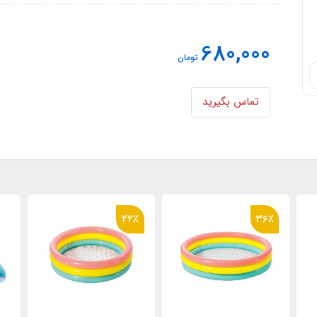
680,000
تومان
تماس بگیرید
22٪