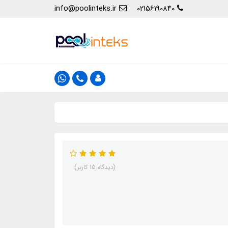
info@poolinteks.ir
02156190840
(دیدگاه 15 کاربر)