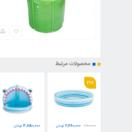
محصولات مرتبط
22٪
3,850,000
2,280,000
تومان
2,900,000
تومان
تومان