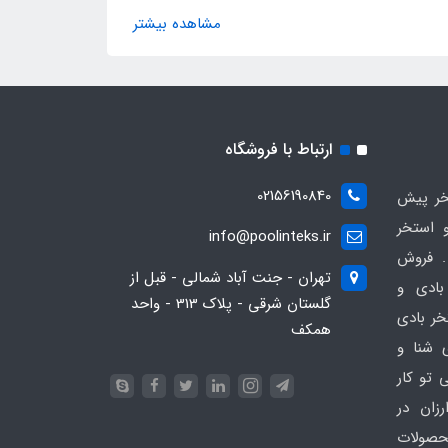
مشاهده بیشتر
ارتباط با فروشگاه
02156190840
ر پیش
 استخر
info@poolinteks.ir
 فروش
تهران - جنت آباد شمالی - قبل از
بادی و
گلستان شرقی - پلاک 313 - واحد
خر بادی
همکف
ی شنا و
 تو کار
زان در
 poolinteks.ir ، محصولات