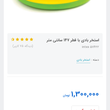
استخر بادی با قطر 147 سانتی متر
(دیدگاه 75 کاربر)
intex 57422
دسته :
استخر بادی
1,300,000
تومان