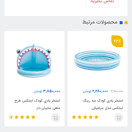
تماس بگیرید
محصولات مرتبط
36٪
2,180,000
3,850,000
ن
تومان
3,400,000
تومان
نگ
استخر بادی کودک اینتکس طرح
استخر بادی سه رینگ کودک
ماهی سایبان دار
اینتکس طرح جدید قطر 147