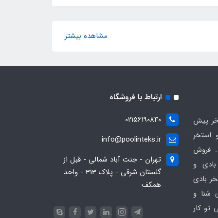
مشاهده بیشتر
ارتباط با فروشگاه
02156190840
ر پیش
 استخر
info@poolinteks.ir
 فروش
تهران - جنت آباد شمالی - قبل از
بادی و
گلستان شرقی - پلاک 313 - واحد
خر بادی
همکف
ی شنا و
 تو کار