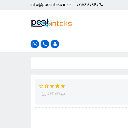
info@poolinteks.ir
02156190840
(دیدگاه 32 کاربر)