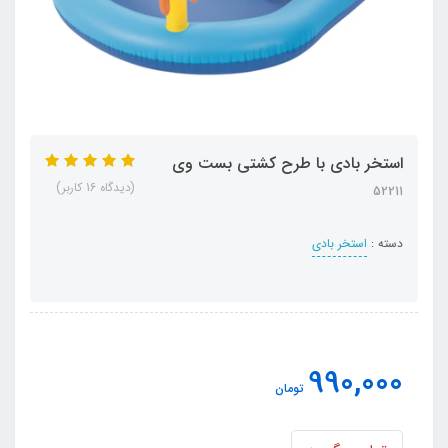
استخر بادی با طرح کشتی بست وی
(دیدگاه 16 کاربر)
52211
دسته :
استخر بادی
990,000
تومان