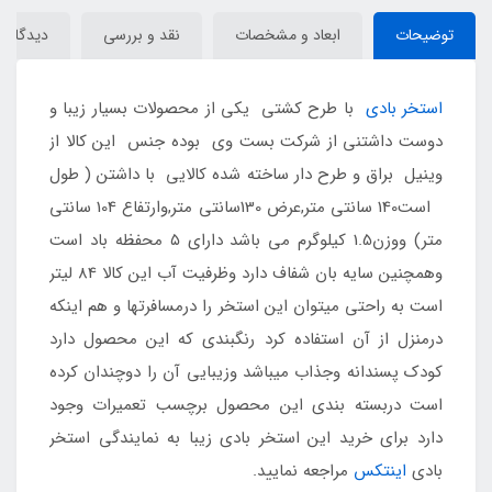
توضیحات
ابعاد و مشخصات
نقد و بررسی
دیدگاه‌ها
استخر بادی
با طرح کشتی یکی از محصولات بسیار زیبا و
دوست داشتنی از شرکت بست وی بوده جنس این کالا از
وینیل براق و طرح دار ساخته شده کالایی با داشتن ( طول
است140 سانتی متر,عرض 130سانتی متر,وارتفاع 104 سانتی
متر) ووزن1.5 کیلوگرم می باشد دارای ۵ محفظه باد است
وهمچنین سایه بان شفاف دارد وظرفیت آب این کالا 84 لیتر
است به راحتی میتوان این استخر را درمسافرتها و هم اینکه
درمنزل از آن استفاده کرد رنگبندی که این محصول دارد
کودک پسندانه وجذاب میباشد وزیبایی آن را دوچندان کرده
است دربسته بندی این محصول برچسب تعمیرات وجود
دارد برای خرید این استخر بادی زیبا به نمایندگی استخر
بادی
اینتکس
مراجعه نمایید.