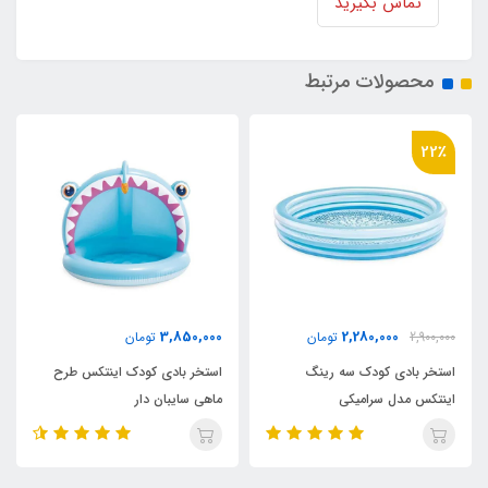
تماس بگیرید
محصولات مرتبط
36٪
2,180,000
3,850,000
ن
تومان
3,400,000
تومان
نگ
استخر بادی کودک اینتکس طرح
استخر بادی سه رینگ کودک
ماهی سایبان دار
اینتکس طرح جدید قطر 147