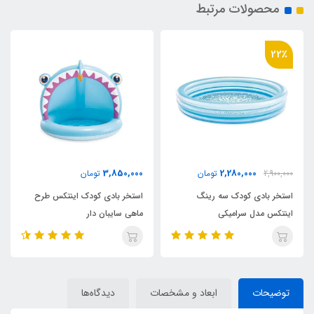
محصولات مرتبط
36٪
2,180,000
3,850,000
تومان
تومان
3,400,000
توما
 رینگ
استخر بادی کودک اینتکس طرح
استخر بادی سه رینگ کو
ماهی سایبان دار
اینتکس طرح جدید قطر 147
توضیحات
ابعاد و مشخصات
دیدگاه‌ها