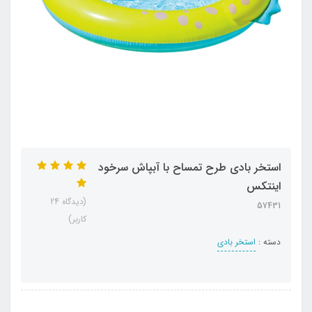
استخر بادی طرح تمساح با آبپاش سرخود
اینتکس
(دیدگاه 24
57431
کاربر)
دسته :
استخر بادی