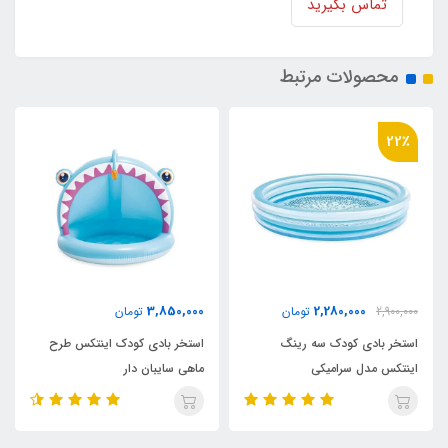
تماس بگیرید
محصولات مرتبط
36٪
2,180,000
3,850,000
تومان
تومان
3,400,000
توما
 رینگ
استخر بادی کودک اینتکس طرح
استخر بادی سه رینگ کو
ماهی سایبان دار
اینتکس طرح جدید قطر 147