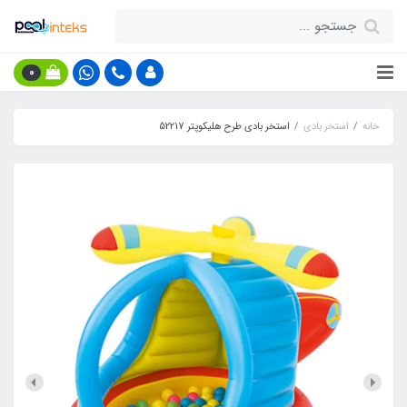
0
خانه
استخر بادی
استخر بادی طرح هلیکوپتر 52217