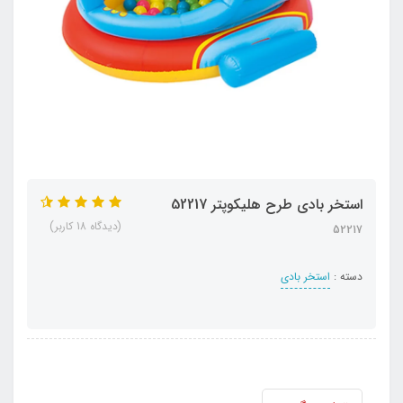
استخر بادی طرح هلیکوپتر 52217
(دیدگاه 18 کاربر)
52217
دسته :
استخر بادی