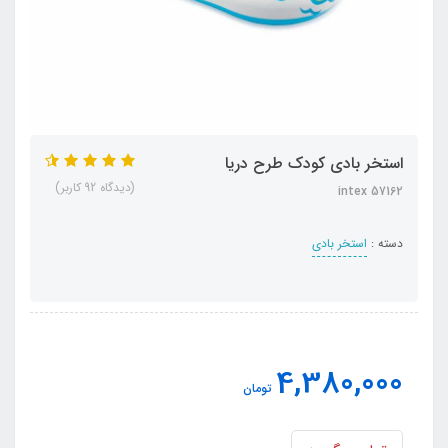
استخر بادی کودک طرح دریا
(دیدگاه 92 کاربر)
intex 57162
دسته :
استخر بادی
4,380,000
تومان