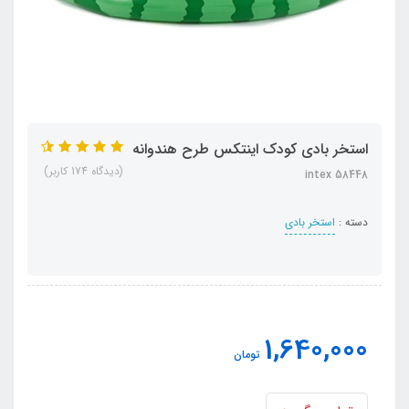
استخر بادی کودک اینتکس طرح هندوانه
(دیدگاه 174 کاربر)
intex 58448
دسته :
استخر بادی
1,640,000
تومان