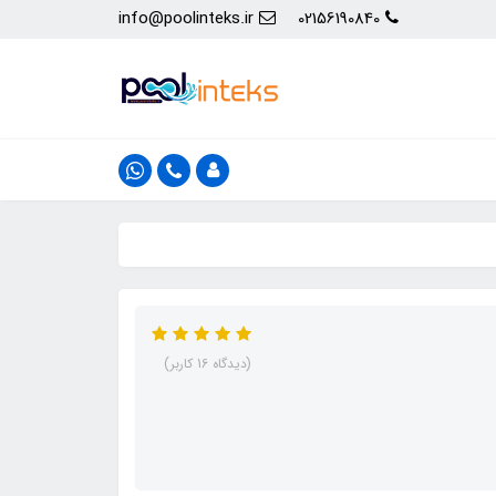
info@poolinteks.ir
02156190840
(دیدگاه 16 کاربر)