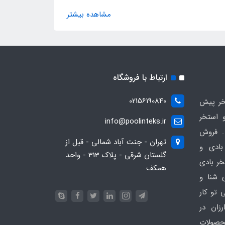
مشاهده بیشتر
ارتباط با فروشگاه
02156190840
ر پیش
 استخر
info@poolinteks.ir
 فروش
تهران - جنت آباد شمالی - قبل از
بادی و
گلستان شرقی - پلاک 313 - واحد
خر بادی
همکف
ی شنا و
 تو کار
زان در
 poolinteks.ir ، محصولات