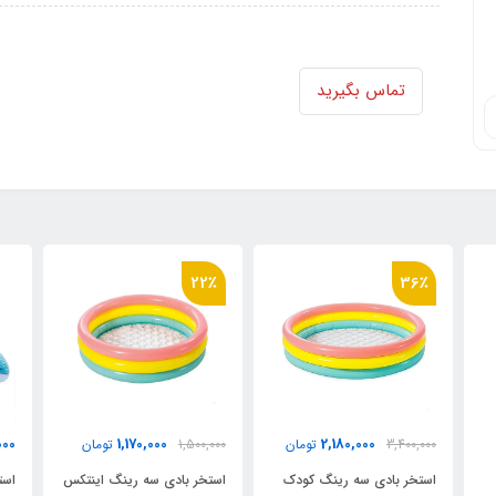
تماس بگیرید
22٪
00
12,800,000
1,170,000
1,500,000
تومان
تومان
استخر بادی سه رینگ اینتکس
استخر بادی سایبان دار کودک
اس