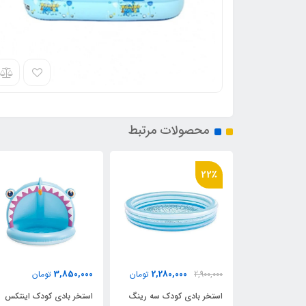
محصولات مرتبط
36٪
2,180,000
3,850,000
2,280,
تومان
تومان
3,400,000
تومان
کودک سه رینگ
استخر بادی کودک اینتکس
استخر بادی سه رینگ کودک