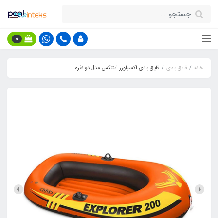
0
خانه
قایق بادی
قایق بادی اکسپلورر اینتکس مدل دو نفره