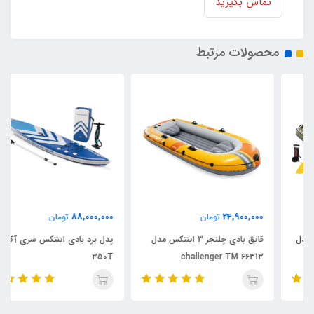
تماس بگیرید
محصولات مرتبط
88,000,000
24,900,000
تومان
تومان
قایق بادی چلنجر 3 اینتکس مدل
پدل برد بادی اینتکس سری آکواپرو
350T
challenger TM 66313