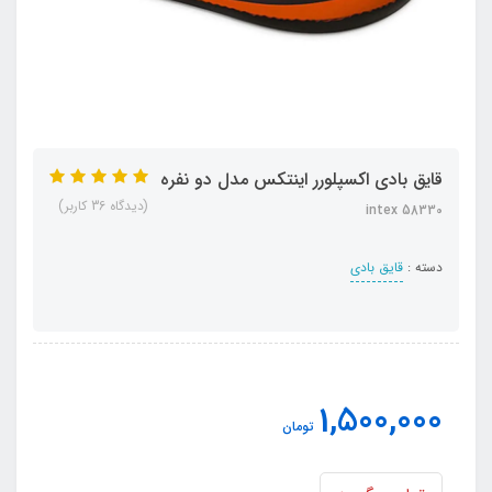
قایق بادی اکسپلورر اینتکس مدل دو نفره
(دیدگاه 36 کاربر)
intex 58330
دسته :
قایق بادی
1,500,000
تومان