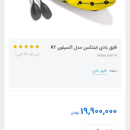
قایق بادی اینتکس مدل اکسپلورر K2
(دیدگاه 36 کاربر)
Intex 68307
دسته :
قایق بادی
19,900,000
تومان