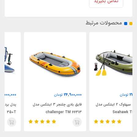
تماس بگیرید
محصولات مرتبط
88,000,000
24,900,000
تومان
تومان
قایق بادی چلنجر 3 اینتکس مدل
پدل برد بادی اینتکس سری آکواپرو
350T
challenger TM 66313