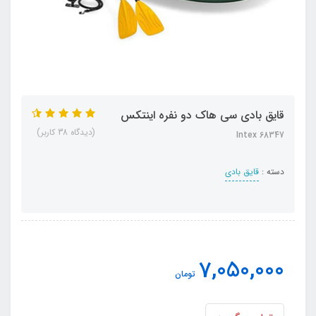
قایق بادی سی هاک دو نفره اینتکس
(دیدگاه 38 کاربر)
Intex 68347
دسته :
قایق بادی
7,050,000
تومان