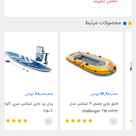
تماس بگیرید
محصولات مرتبط
88,000,000
24,900,000
تومان
تومان
قایق بادی چلنجر 3 اینتکس مدل
پدل برد بادی اینتکس سری آکواپرو
350T
challenger TM 66313