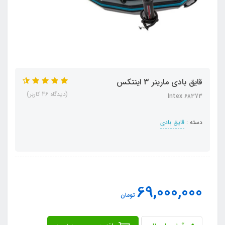
قایق بادی مارینر 3 اینتکس
(دیدگاه 36 کاربر)
Intex 68373
دسته :
قایق بادی
69,000,000
تومان