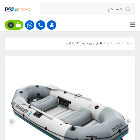
0
خانه
قایق بادی
قایق بادی مارینر 3 اینتکس