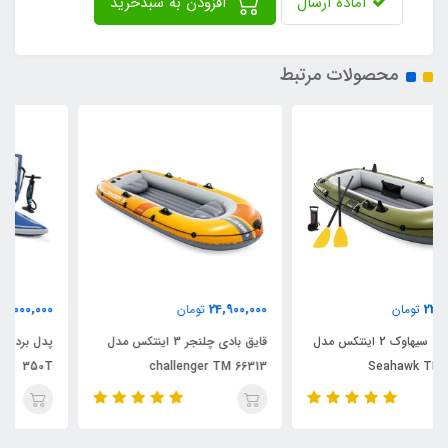
آماده ارسال
افزودن به سبدخرید
محصولات مرتبط
88,000,000
24,900,000
تومان
تومان
قایق بادی چلنجر 3 اینتکس مدل
پدل برد بادی اینتکس سری آکواپرو
350T
challenger TM 66313