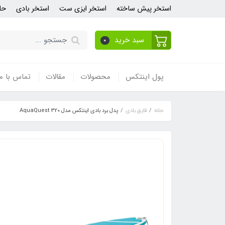
استخر پیش ساخته
استخر ایزی ست
استخر بادی
حل
سبد خرید
0
پول اینتکس
محصولات
مقالات
تماس با ما
خانه
قایق بادی
پدل برد بادی اینتکس مدل AquaQuest 320