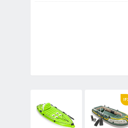
8٪
6٪