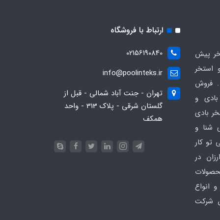
ارتباط با فروشگاه
02156190840
ر پیش
 استخر
info@poolinteks.ir
 فروش
تهران - جنت آباد شمالی - قبل از
بادی و
گلستان شرقی - پلاک 313 - واحد
خر بادی
همکف
ی شنا و
 تو کار
زان در
 poolinteks.ir ، محصولات
و انواع
ن شرکت