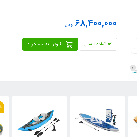
68,400,000
تومان
آماده ارسال
افزودن به سبدخرید
14٪