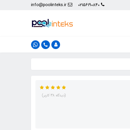
info@poolinteks.ir
02156190840
(دیدگاه 38 کاربر)