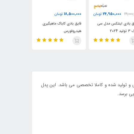
38,000,000
0,000
18,500,
تومان
14,000,000
35,950,000
تومان
ق بادی کایاک ماهیگیری
قایق بادی کایاک هیدروفورس
قایق بادی کایا
دروفورس
سه نفره بست وی
تک نفره بست وی
کس طراحی و تولید شده و کاملا تخصصی می باشد. این پدل
یی برسد.