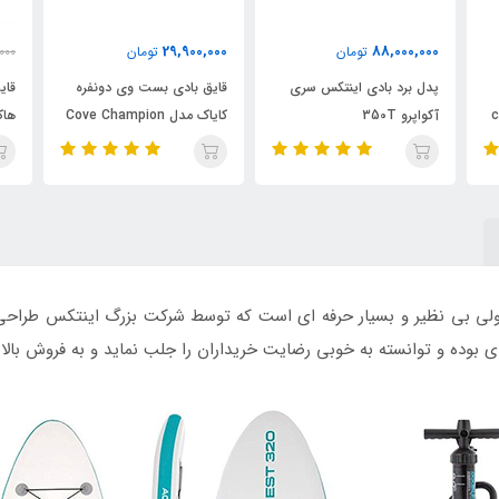
000
24,950,000
29,900,000
تومان
29,000,000
تومان
قایق بادی بست وی دونفره
قایق بادی اینتکس مدل سی
قای
کایاک مدل Cove Champion
هاک 3 تولید 2024
هی
مدل AquaQuest 320 محصولی بی نظیر و بسیار حرفه ای است که توسط شرکت بزرگ اینت
ردی بوده و توانسته به خوبی رضایت خریداران را جلب نماید و به فروش بالا