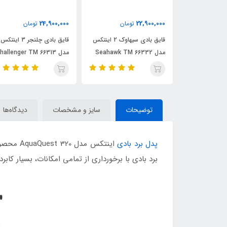
88,000,000
24,900,000
ومان
تومان
تومان
قایق بادی سیهاوک 2 اینتکس
قایق بادی چلنجر 3 اینتکس
پدل برد بادی اینتکس سری
مدل challenger TM 66313
آکواپرو 350T
توضیحات
سایز و مشخصات
دیدگاه‌ها
پدل برد بادی
اینتکس 
برد بادی با برخورداری از تمامی امکانات، بسیار کاب